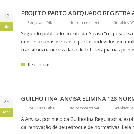
PROJETO PARTO ADEQUADO REGISTRA 
12
Por Juliana Dibai
No comments yet
Graphics
,
W
abr
Segundo publicado no site da Anvisa “na pesquisa 
que cesarianas eletivas e partos induzidos em mu
transitória e necessidade de fototerapia nas prime
Read more
GUILHOTINA: ANVISA ELIMINA 128 NO
26
Por Juliana Dibai
No comments yet
Graphics
,
W
mar
A Anvisa, por meio da Guilhotina Regulatória, est
da renovação de seu estoque de normativas. Leia 