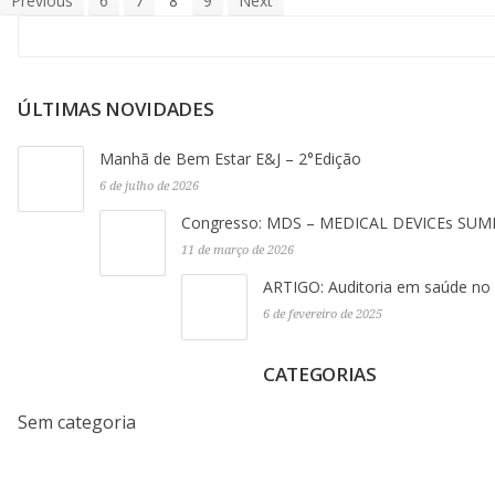
Previous
6
7
8
9
Next
ÚLTIMAS NOVIDADES
Manhã de Bem Estar E&J – 2°Edição
6 de julho de 2026
Congresso: MDS – MEDICAL DEVICEs SUM
11 de março de 2026
ARTIGO: Auditoria em saúde no B
6 de fevereiro de 2025
CATEGORIAS
Sem categoria