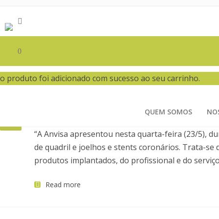
SEM CATEGORIA
0
o produto foi adicionado com sucesso ao seu carrinho.
ANVISA APRESENTA SISTEMA PARA MON
30
QUEM SOMOS
NO
Por Juliana Dibai
No comments yet
Graphics
,
W
maio
“A Anvisa apresentou nesta quarta-feira (23/5), d
de quadril e joelhos e stents coronários. Trata-s
produtos implantados, do profissional e do servi
Read more