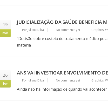
JUDICIALIZAÇÃO DA SAÚDE BENEFICIA 
19
Por Juliana Dibai
No comments yet
Graphics
,
W
mar
“Decisão sobre custeio de tratamento médico pela re
matéria.
ANS VAI INVESTIGAR ENVOLVIMENTO DE
26
Por Juliana Dibai
No comments yet
Graphics
,
W
fev
Ainda não há informação de quando vai acontecer a