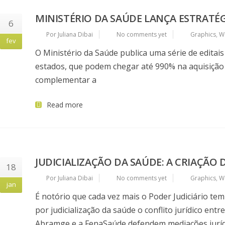
MINISTÉRIO DA SAÚDE LANÇA ESTRATÉG
6
Por Juliana Dibai
No comments yet
Graphics
,
W
fev
O Ministério da Saúde publica uma série de editais
estados, que podem chegar até 990% na aquisição 
complementar a
Read more
JUDICIALIZAÇÃO DA SAÚDE: A CRIAÇÃO 
18
Por Juliana Dibai
No comments yet
Graphics
,
W
jan
É notório que cada vez mais o Poder Judiciário tem
por judicialização da saúde o conflito jurídico ent
Abramge e a FenaSaúde defendem mediações jurídi